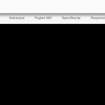
Notranjost
Pogled 360
Specifikacije
Razpored